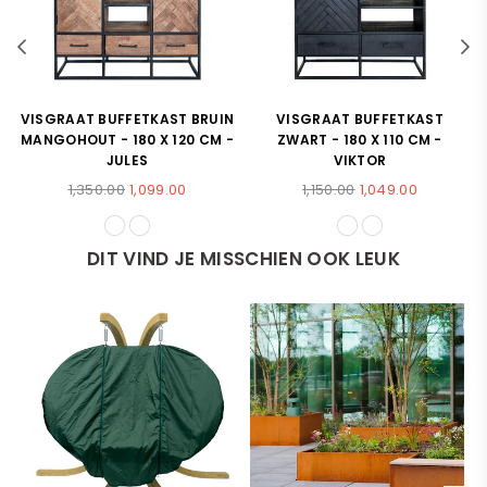
VISGRAAT BUFFETKAST BRUIN
VISGRAAT BUFFETKAST
MANGOHOUT - 180 X 120 CM -
ZWART - 180 X 110 CM -
JULES
VIKTOR
Normale
Normale
1,350.00
1,099.00
1,150.00
1,049.00
prijs
prijs
DIT VIND JE MISSCHIEN OOK LEUK