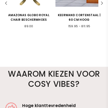
S
AMAZONAS GLOBO ROYAL
KEERWAND CORTENSTAAL |
X
CHAIR BESCHERMHOES
60 CM HOOG
O
Normale
89.00
159.95
-
811.95
prijs
WAAROM KIEZEN VOOR
COSY VIBES?
Hoge klanttevredenheid