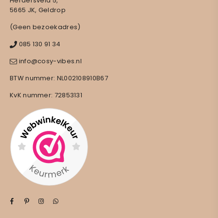
Herdersveld 5,
5665 JK, Geldrop
(Geen bezoekadres)
085 130 91 34
info@cosy-vibes.nl
BTW nummer: NL002108910B67
KvK nummer: 72853131
Facebook
Pinterest
Instagram
Whatsapp