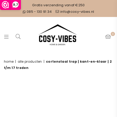
9,7
Gratis verzending vanaf €250
085 - 130 91 34
info@cosy-vibes.nl
0
COSY
home
|
alle producten
|
cortenstaal trap | kant-en-klaar | 2
VIBES
t/m 17 treden