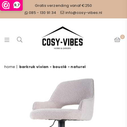
9,7
Gratis verzending vanaf €250
085 - 130 91 34
info@cosy-vibes.nl
0
COSY
home
|
barkruk vivian - bouclé - naturel
VIBES