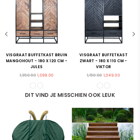
VISGRAAT BUFFETKAST BRUIN
VISGRAAT BUFFETKAST
MANGOHOUT - 180 X 120 CM -
ZWART - 180 X 110 CM -
JULES
VIKTOR
Normale
Normale
1,350.00
1,099.00
1,150.00
1,049.00
prijs
prijs
DIT VIND JE MISSCHIEN OOK LEUK