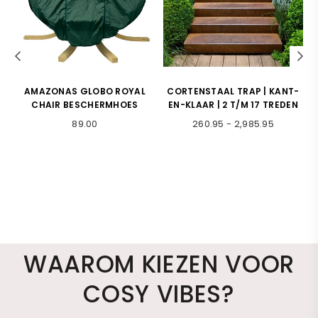
S
AMAZONAS GLOBO ROYAL
CORTENSTAAL TRAP | KANT-
X
CHAIR BESCHERMHOES
EN-KLAAR | 2 T/M 17 TREDEN
Normale
89.00
260.95
-
2,985.95
prijs
WAAROM KIEZEN VOOR
COSY VIBES?