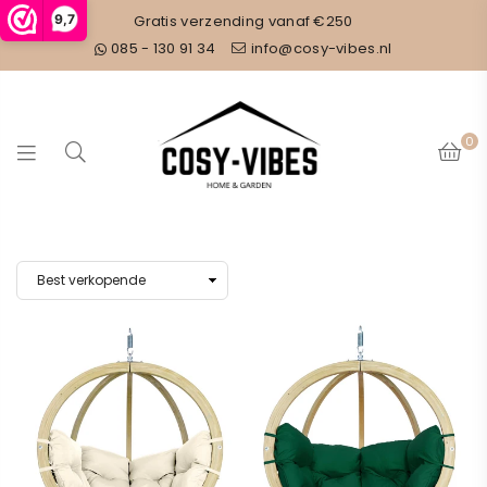
9,7
Gratis verzending vanaf €250
085 - 130 91 34
info@cosy-vibes.nl
0
COSY
VIBES