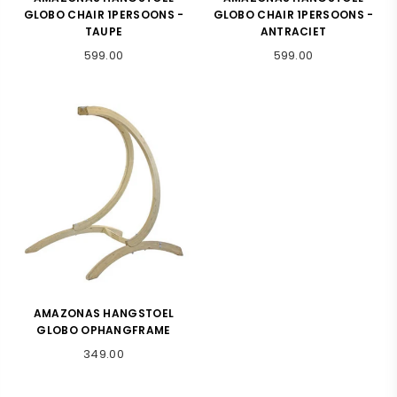
GLOBO CHAIR 1PERSOONS -
GLOBO CHAIR 1PERSOONS -
TAUPE
ANTRACIET
Normale
Normale
599.00
599.00
prijs
prijs
AMAZONAS HANGSTOEL
GLOBO OPHANGFRAME
Normale
349.00
prijs