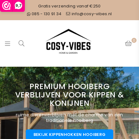
9,7
Gratis verzending vanaf €250
085 - 130 91 34
info@cosy-vibes.nl
0
C
O
S
cortenstaal of aluminium
Y
KAMADO ALUMINIUM
V
I
BUITENKEUKEN
B
bestel nu in jouw favoriete RAL-kleur
E
S
BEKIJK COLLECTIE