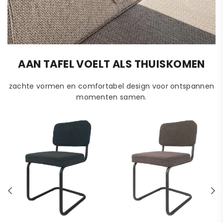
Quick Dry outdoor stof
AAN TAFEL VOELT ALS THUISKOMEN
Speciaal ontwikkeld voor buitengebruik met een luxe
uitstraling, hoog comfort en snelle droging.
zachte vormen en comfortabel design voor ontspannen
momenten samen.