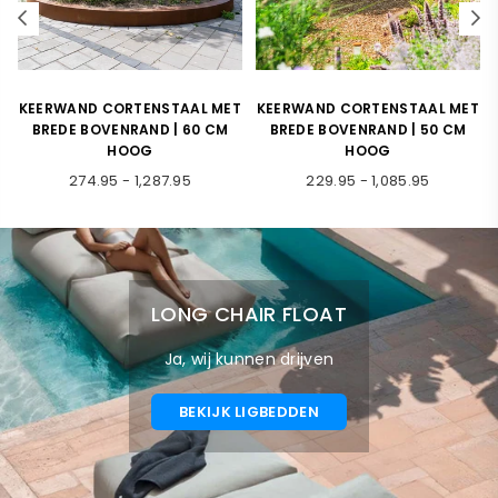
T
KEERWAND CORTENSTAAL MET
KEERWAND CORTENSTAAL | 50
BREDE BOVENRAND | 50 CM
CM HOOG
HOOG
139.95
-
707.95
229.95
-
1,085.95
LONG CHAIR FLOAT
Ja, wij kunnen drijven
BEKIJK LIGBEDDEN