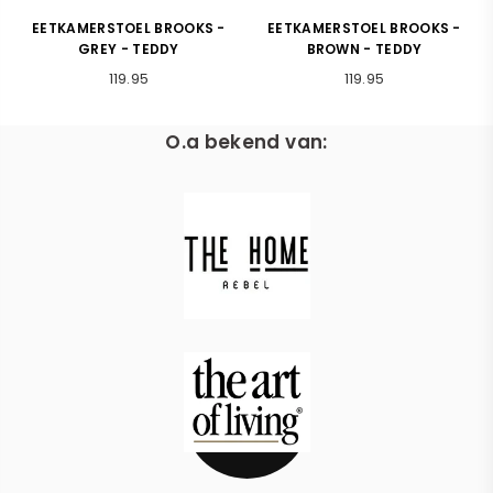
EETKAMERSTOEL BROOKS -
EETKAMERSTOEL BROOKS -
BROWN - TEDDY
ANTRACIET - TEDDY
Normale
Normale
119.95
119.95
prijs
prijs
O.a bekend van: