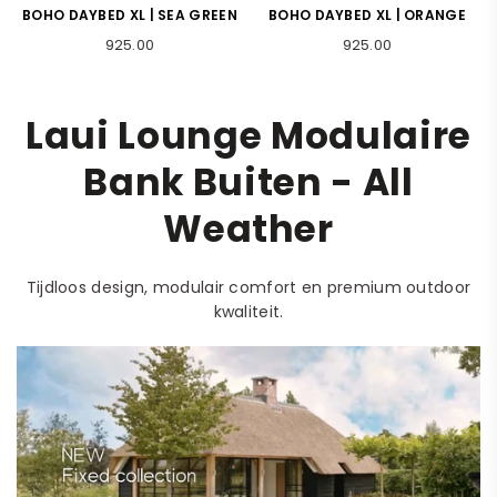
BOHO DAYBED XL | ORANGE
BOHO DAYBED XL | MARINE
Normale
Normale
925.00
925.00
prijs
prijs
Laui Lounge Modulaire
Bank Buiten - All
Weather
Tijdloos design, modulair comfort en premium outdoor
kwaliteit.