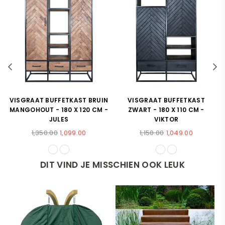
VISGRAAT BUFFETKAST BRUIN
VISGRAAT BUFFETKAST
MANGOHOUT - 180 X 120 CM -
ZWART - 180 X 110 CM -
JULES
VIKTOR
Normale
Normale
1,350.00
1,099.00
1,150.00
1,049.00
prijs
prijs
DIT VIND JE MISSCHIEN OOK LEUK