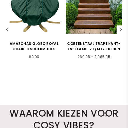
S
AMAZONAS GLOBO ROYAL
CORTENSTAAL TRAP | KANT-
X
CHAIR BESCHERMHOES
EN-KLAAR | 2 T/M 17 TREDEN
Normale
89.00
260.95
-
2,985.95
prijs
WAAROM KIEZEN VOOR
COSY VIBES?