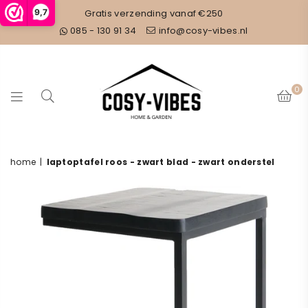
9,7
Gratis verzending vanaf €250
085 - 130 91 34
info@cosy-vibes.nl
0
COSY
home
|
laptoptafel roos - zwart blad - zwart onderstel
VIBES