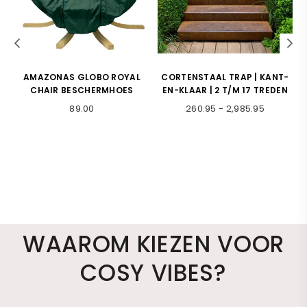
S
AMAZONAS GLOBO ROYAL
CORTENSTAAL TRAP | KANT-
X
CHAIR BESCHERMHOES
EN-KLAAR | 2 T/M 17 TREDEN
Normale
89.00
260.95
-
2,985.95
prijs
WAAROM KIEZEN VOOR
COSY VIBES?