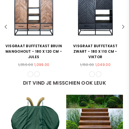
VISGRAAT BUFFETKAST BRUIN
VISGRAAT BUFFETKAST
MANGOHOUT - 180 X 120 CM -
ZWART - 180 X 110 CM -
JULES
VIKTOR
Normale
Normale
1,350.00
1,099.00
1,150.00
1,049.00
prijs
prijs
DIT VIND JE MISSCHIEN OOK LEUK