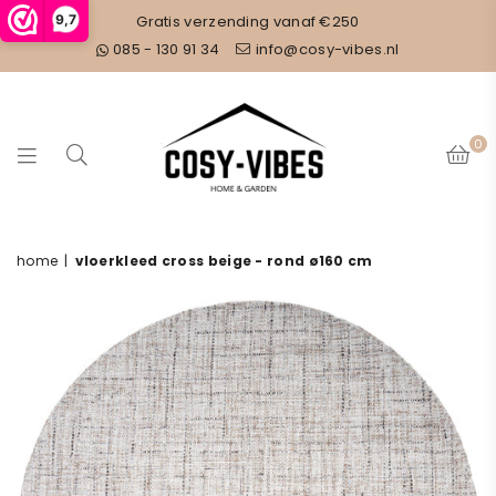
9,7
Gratis verzending vanaf €250
085 - 130 91 34
info@cosy-vibes.nl
0
COSY
home
|
vloerkleed cross beige - rond ø160 cm
VIBES